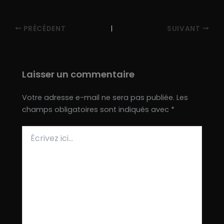
PRÉCÉDENT
SUIVANT
Laisser un commentaire
Votre adresse e-mail ne sera pas publiée.
Les
champs obligatoires sont indiqués avec
*
Écrivez
ici…